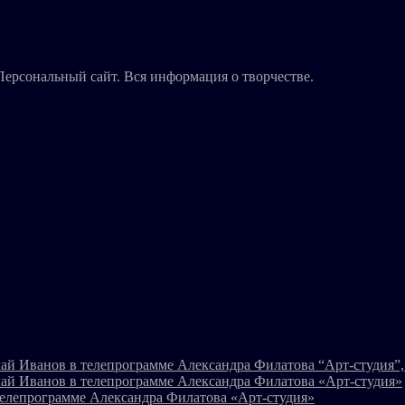
Персональный сайт. Вся информация о творчестве.
ай Иванов в телепрограмме Александра Филатова “Арт-студия”, 
ай Иванов в телепрограмме Александра Филатова «Арт-студия»
телепрограмме Александра Филатова «Арт-студия»