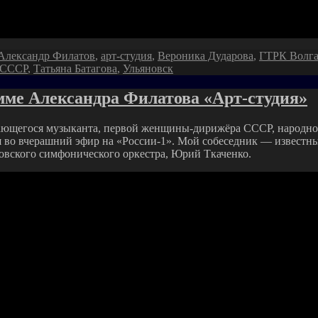
Александр Филатов
,
арт-студия
,
Вероника Дударова
,
ГТРК Волг
СССР
,
Татьяна Батагова
,
Ульяновск
ме Александра Филатова «Арт-студия»
дающегося музыканта, первой женщины-дирижёра СССР, народно
во вчерашний эфир на «России-1». Мой собеседник — известный
новского симфонического оркестра, Юрий Ткаченко.