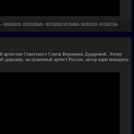
а
,
дирижер
,
интервью
,
история музыки
,
концерт
,
культура
,
й артистки Советского Союза Вероники Дударовой. Этому
 дирижёр, заслуженный артист России, автор идеи концерта-