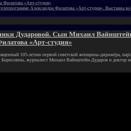
а Филатова «Арт-студия»
телепрограмме Александра Филатова «Арт-студия». Выставка во
ики Дударовой. Сын Михаил Вайнштейн-
Филатова «Арт-студия»
освященный 105-летию первой советской женщины-дирижёра, нар
и Борисовны, журналист Михаил Вайнштейн-Дударов и доктор ис