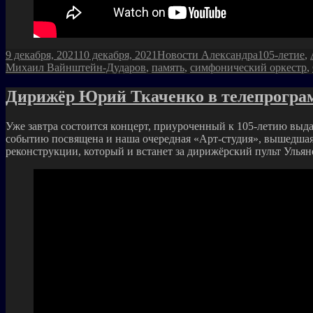
Опубликовано
Рубрики
Метки
9 декабря, 2021
10 декабря, 2021
Новости Александра
105-летие
,
Михаил Вайнштейн-Дударов
,
память
,
симфонический оркестр
,
Дирижёр Юрий Ткаченко в телепрограм
Уже завтра состоится концерт, приуроченный к 105-летию вы
событию посвящена и наша очередная «Арт-студия», вышедшая 
реконструкции, который и встанет за дирижёрский пульт Улья