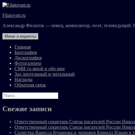
Перейти
к
Filatovart.ru
содержимому
Александр Филатов — певец, композитор, поэт, телеведущий. 
Меню и виджеты
Главная
Биография
Дискография
Фотогалереи
СМИ со мной и обо мне
Зал зрительный и читальный
Награды
Обратная связь
Найти:
Свежие записи
Ответственный секретарь Союза писателей России Никол
Ответственный секретарь Союза писателей России Никол
Солистка Ванесса Куранова и дирижер Кирилл Ильин в 