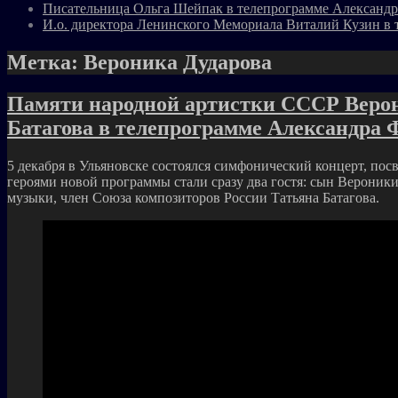
Писательница Ольга Шейпак в телепрограмме Александр
И.о. директора Ленинского Мемориала Виталий Кузин в 
Метка:
Вероника Дударова
Памяти народной артистки СССР Верон
Батагова в телепрограмме Александра 
5 декабря в Ульяновске состоялся симфонический концерт, п
героями новой программы стали сразу два гостя: сын Вероник
музыки, член Союза композиторов России Татьяна Батагова.