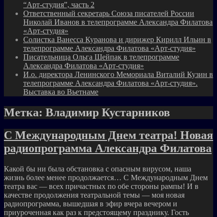
“Арт-студия”, часть 2
Ответственный секретарь Союза писателей России
Николай Иванов в телепрограмме Александра Филатова
«Арт-студия»
Солистка Ванесса Куранова и дирижер Кирилл Ильин в
телепрограмме Александра Филатова «Арт-студия»
Писательница Ольга Шейпак в телепрограмме
Александра Филатова «Арт-студия»
И.о. директора Ленинского Мемориала Виталий Кузин в
телепрограмме Александра Филатова «Арт-студия».
Выставка во Вьетнаме
Метка:
Владимир Кустарников
С Международным Днем театра! Новая
радиопрограмма Александра Филатова
Какой бы ни была обстановка с опасным вирусом, наша
жизнь более менее продолжается… С Международным Днем
театра вас — всех причастных по обе стороны рампы! И в
качестве продолжения театральной темы — моя новая
радиопрограмма, вышедшая в эфир вчера вечером и
приуроченная как раз к предстоящему празднику. Гость