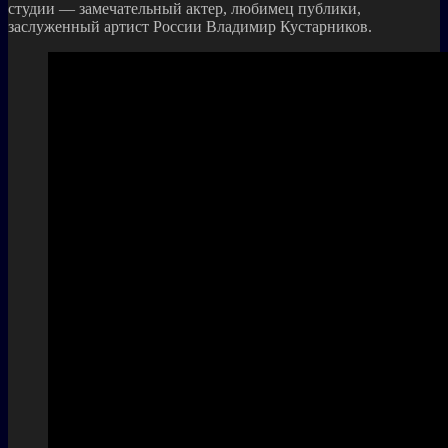
студии — замечательный актер, любимец публики,
заслуженный артист России Владимир Кустарников.