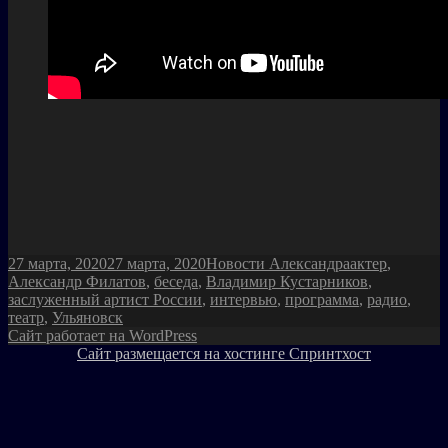
Опубликовано
Рубрики
Метки
27 марта, 2020
27 марта, 2020
Новости Александра
актер
,
Александр Филатов
,
беседа
,
Владимир Кустарников
,
заслуженный артист России
,
интервью
,
программа
,
радио
,
театр
,
Ульяновск
Сайт работает на WordPress
Сайт размещается на хостинге Спринтхост