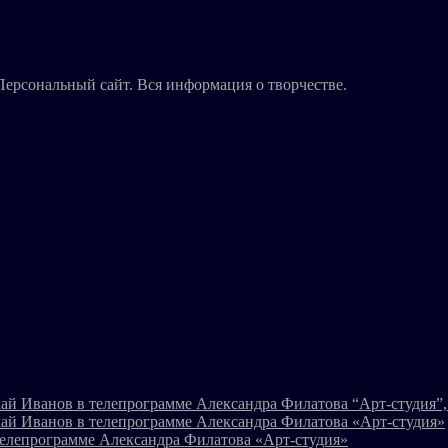
Персональный сайт. Вся информация о творчестве.
ай Иванов в телепрограмме Александра Филатова “Арт-студия”, 
ай Иванов в телепрограмме Александра Филатова «Арт-студия»
телепрограмме Александра Филатова «Арт-студия»