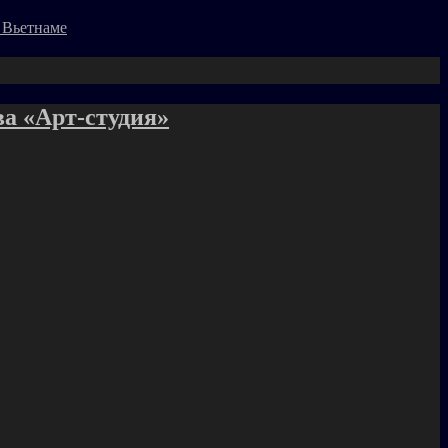
 Вьетнаме
ва «Арт-студия»