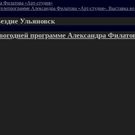
а Филатова «Арт-студия»
телепрограмме Александра Филатова «Арт-студия». Выставка во
вездие Ульяновск
овогодней программе Александра Филато