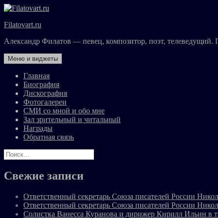
Перейти
к
Filatovart.ru
содержимому
Александр Филатов — певец, композитор, поэт, телеведущий. 
Меню и виджеты
Главная
Биография
Дискография
Фотогалереи
СМИ со мной и обо мне
Зал зрительный и читальный
Награды
Обратная связь
Найти:
Свежие записи
Ответственный секретарь Союза писателей России Никол
Ответственный секретарь Союза писателей России Никол
Солистка Ванесса Куранова и дирижер Кирилл Ильин в 