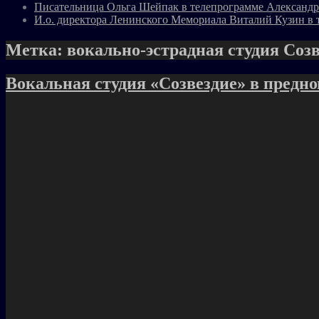
Писательница Ольга Шейпак в телепрограмме Александр
И.о. директора Ленинского Мемориала Виталий Кузин в 
Метка:
вокально-эстрадная студия Соз
Вокальная студия «Созвездие» в предн