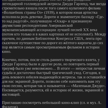
легендарной голливудской актрисы Джуди Гарленд, чья звезда
стремительно взошла после того самого культового фильма
«Волшебник страны Оз» (1939), в котором юная артистка
исполнила роль девочки Дороти и знаменитую балладу «Где-
то над радугой», получившую «Оскар» и признанную
двумястами респондентами Американской
звукозаписывающей ассоциации лучшей песней XX века
(потом кто только и в каких картинах её не исполнял!). Между
прочим, по данным Библиотеки Конгресса США, лента про
сказочное путешествие по дороге из жёлтого кирпича до сих
пор является самым просматриваемым фильмом в истории
кино.
Конечно, потом, после столь раннего творческого взлета, у
Джуди Гарленд были и другие роли, но повторить первый
триумф было уже невозможно… В итоге — непростая личная
судьба и достаточно быстрый трагический уход. Сегодня, в
день векового юбилея выдающейся актрисы, так и оставшейся
для нас экранной Дороти, позволю себе напомнить вам эту
свою песню, которая так и называется — «Маленькая Джуди».
Посвящается, разумеется, ей и истории её жизни, экранной и
настоящей.
Приглашаю посмотреть небольшой кино-клип (сл. и муз. А.
Филатов).