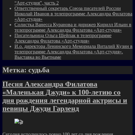
“Арт-студия”, часть 2
Ответственный секретарь Союза писателей России
Николай Иванов в телепрограмме Александра Филатова
«Арт-студия»
Солистка Ванесса Куранова и дирижер Кирилл Ильин в
телепрограмме Александра Филатова «Арт-студия»
Писательница Ольга Шейпак в телепрограмме
Александра Филатова «Арт-студия»
И.о. директора Ленинского Мемориала Виталий Кузин в
телепрограмме Александра Филатова «Арт-студия».
Выставка во Вьетнаме
Метка:
судьба
Песня Александра Филатова
«Маленькая Джуди» к 100-летию со
дня рождения легендарной актрисы и
певицы Джуди Гарленд
Сегодня исполнилось ровно 100 лет со дня рождения