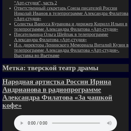
“Арт-студия”, часть 2
Ответственный секретарь Союза писателей России
Николай Иванов в телепрограмме Александра Филатова
«Арт-студия»
Солистка Ванесса Куранова и дирижер Кирилл Ильин в
телепрограмме Александра Филатова «Арт-студия»
Писательница Ольга Шейпак в телепрограмме
Александра Филатова «Арт-студия»
И.о. директора Ленинского Мемориала Виталий Кузин в
телепрограмме Александра Филатова «Арт-студия».
Выставка во Вьетнаме
Метка:
тверской театр драмы
Народная артистка России Ирина
Андрианова в радиопрограмме
Александра Филатова «За чашкой
кофе»