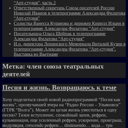
“Арт-студия”, часть 2
Ответственный секретарь Союза писателей России
Николай Иванов в телепрограмме Александра Филатова
“Арт-студия”
Солистка Ванесса Куранова и дирижер Кирилл Ильин в
телепрограмме Александра Филатова “Арт-студия”
Писательница Ольга Шейпак в телепрограмме
Александра Филатова “Арт-студия”
И.о. директора Ленинского Мемориала Виталий Кузин в
телепрограмме Александра Филатова “Арт-студия”.
Выставка во Вьетнаме
Метка:
член союза театральных
деятелей
Песня и жизнь. Возвращаюсь к теме
Хочу поделиться своей новой радиопрограммой “Песня как
жизнь”, прозвучавшей вчера на “Радио России – Ульяновск”
(ГТРК “Волга”). Может ли целая жизнь уместиться в одну
песню? Тихое вступление, спокойный запев, рефрен,
кульминация, еще усиленный рефрен, ускорение, проигрыш,
модуляция, crescendo рефрен… diminuendo… кода… три