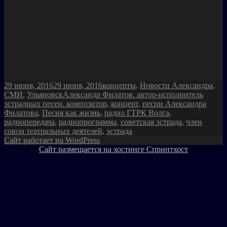
Опубликовано
Рубрики
29 июня, 2016
29 июня, 2016
концерты
,
Новости Александра
,
Метки
СМИ
,
Ульяновск
Александр Филатов. автор-исполнитель
эстрадных песен. композитор
,
концерт
,
песни Александра
Филатова
,
Песня как жизнь
,
радио ГТРК Волга
,
радиопередача
,
радиопрограмма
,
советская эстрада
,
член
союза театральных деятелей
,
эстрада
Сайт работает на WordPress
Сайт размещается на хостинге Спринтхост