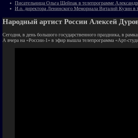
Писательница Ольга Шейпак в телепрограмме Александр
И.о. директора Ленинского Мемориала Виталий Кузин в 
Народный артист России Алексей Дуро
Сегодня, в день большого государственного праздника, в рамка
А вчера на «России-1» в эфир вышла телепрограмма «Арт-студи