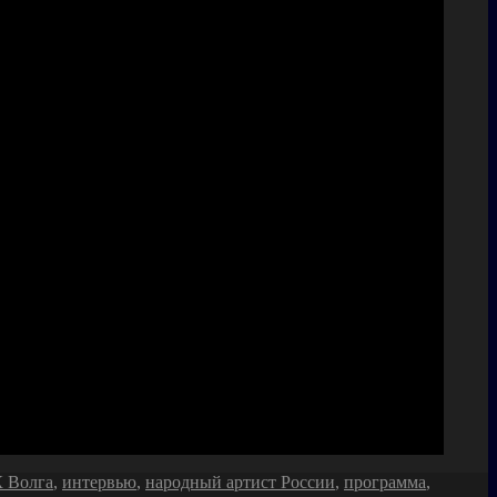
 Волга
,
интервью
,
народный артист России
,
программа
,