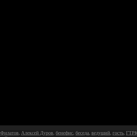
 Филатов
,
Алексей Дуров
,
бенефис
,
беседа
,
ведущий
,
гость
,
ГТРК