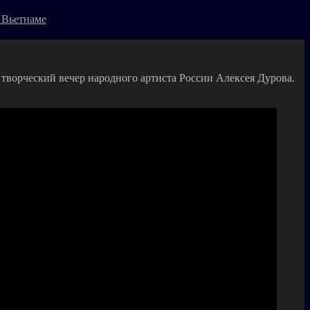
 Вьетнаме
я творческий вечер народного артиста России Алексея Дурова.