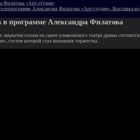
а Филатова «Арт-студия»
телепрограмме Александра Филатова «Арт-студия». Выставка во
в в программе Александра Филатова
х закрытия сезона на сцене ульяновского театра драмы состоитс
я», гостем которой стал виновник торжества.