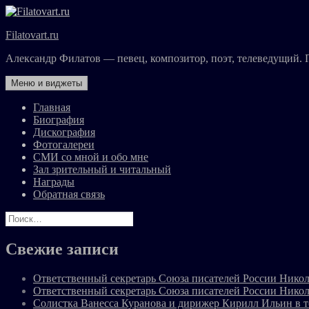
Перейти
к
Filatovart.ru
содержимому
Александр Филатов — певец, композитор, поэт, телеведущий. 
Меню и виджеты
Главная
Биография
Дискография
Фотогалереи
СМИ со мной и обо мне
Зал зрительный и читальный
Награды
Обратная связь
Найти:
Свежие записи
Ответственный секретарь Союза писателей России Никол
Ответственный секретарь Союза писателей России Никол
Солистка Ванесса Куранова и дирижер Кирилл Ильин в 