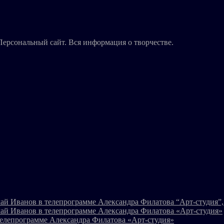
Персональный сайт. Вся информация о творчестве.
ай Иванов в телепрограмме Александра Филатова “Арт-студия”, 
ай Иванов в телепрограмме Александра Филатова «Арт-студия»
телепрограмме Александра Филатова «Арт-студия»