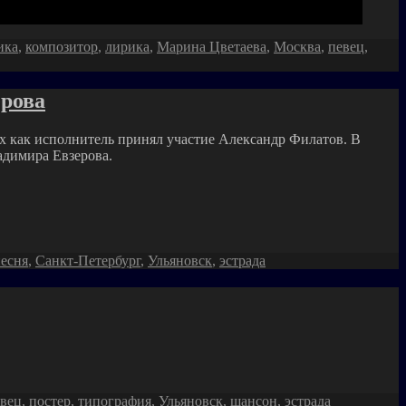
ика
,
композитор
,
лирика
,
Марина Цветаева
,
Москва
,
певец
,
ерова
ых как исполнитель принял участие Александр Филатов. В
адимира Евзерова.
есня
,
Санкт-Петербург
,
Ульяновск
,
эстрада
вец
,
постер
,
типография
,
Ульяновск
,
шансон
,
эстрада