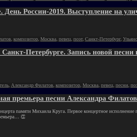
. День России-2019. Выступление на ул
латов
,
композитор
,
Москва
,
певец
,
поэт
,
Санкт-Петербург
,
Ульян
 Санкт-Петербурге. Запись новой песни
тель
,
Александр Филатов
,
композитор
,
Москва
,
певец
,
песни
,
по
ная премьера песни Александра Филатов
онцерта памяти Михаила Круга. Первое концертное исполнение 
ремьера… 👏