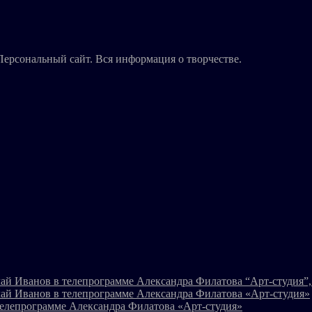
Персональный сайт. Вся информация о творчестве.
ай Иванов в телепрограмме Александра Филатова “Арт-студия”, 
ай Иванов в телепрограмме Александра Филатова «Арт-студия»
телепрограмме Александра Филатова «Арт-студия»