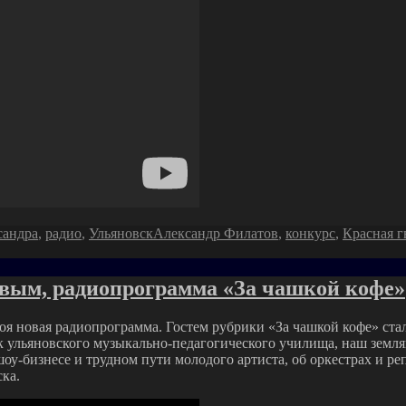
Метки
сандра
,
радио
,
Ульяновск
Александр Филатов
,
конкурс
,
Красная г
овым, радиопрограмма «За чашкой кофе»
я новая радиопрограмма. Гостем рубрики «За чашкой кофе» стал
ульяновского музыкально-педагогического училища, наш земляк
у-бизнесе и трудном пути молодого артиста, об оркестрах и ре
ка.