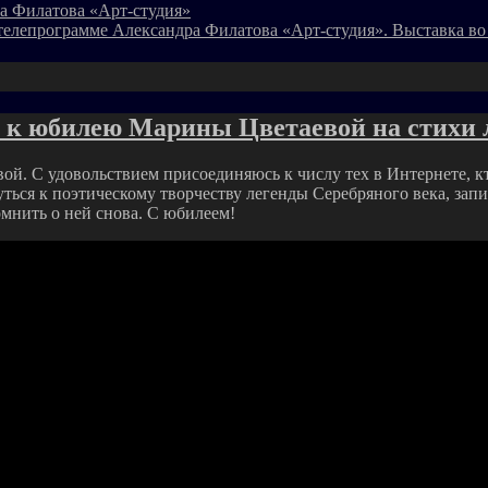
а Филатова «Арт-студия»
телепрограмме Александра Филатова «Арт-студия». Выставка во
а к юбилею Марины Цветаевой на стихи 
ой. С удовольствием присоединяюсь к числу тех в Интернете, к
уться к поэтическому творчеству легенды Серебряного века, запи
омнить о ней снова. С юбилеем!