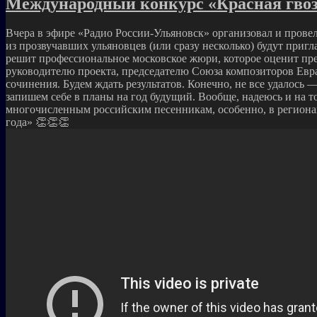
Международный конкурс «Красная гвоз
Вчера в эфире «Радио России-Ульяновск» организовал и прове
из прозвучавших ульяновцев (или сразу несколько) будут пригл
решит профессиональное московское жюри, которое оценит пре
руководителю проекта, председателю Союза композиторов Евр
сочинения. Будем ждать результатов. Конечно, не все удалось 
запишем себе в планы на год будущий. Вообще, надеюсь и на т
многочисленным российским песенникам, особенно, в регионах
года» 👏👏👏