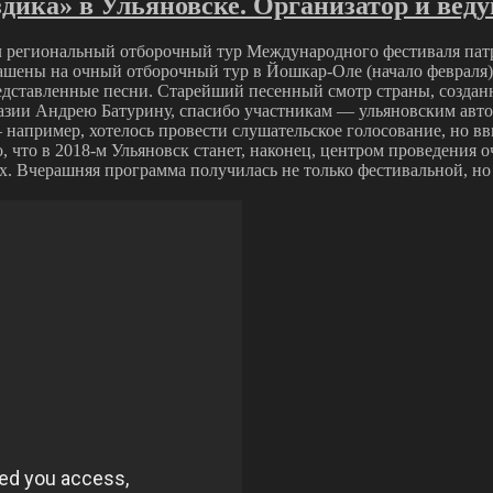
дика» в Ульяновске. Организатор и ве
л региональный отборочный тур Международного фестиваля патр
ашены на очный отборочный тур в Йошкар-Оле (начало февраля), 
дставленные песни. Старейший песенный смотр страны, созданны
азии Андрею Батурину, спасибо участникам — ульяновским авто
— например, хотелось провести слушательское голосование, но в
о, что в 2018-м Ульяновск станет, наконец, центром проведения
. Вчерашняя программа получилась не только фестивальной, но 