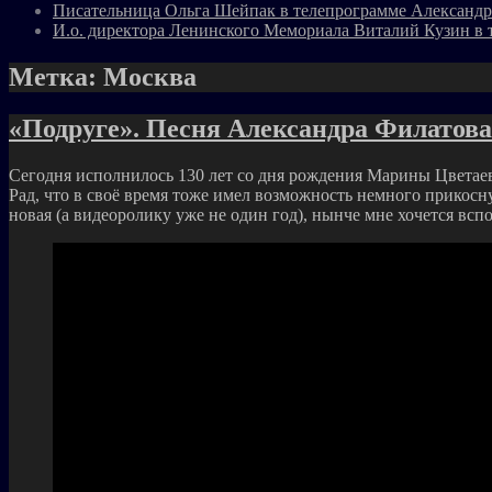
Писательница Ольга Шейпак в телепрограмме Александр
И.о. директора Ленинского Мемориала Виталий Кузин в 
Метка:
Москва
«Подруге». Песня Александра Филатов
Сегодня исполнилось 130 лет со дня рождения Марины Цветаев
Рад, что в своё время тоже имел возможность немного прикосн
новая (а видеоролику уже не один год), нынче мне хочется всп