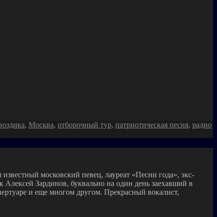
воздика
,
Москва
,
отборочный тур
,
патриотическая песня
,
радио
 известный московский певец, лауреат «Песни года», экс-
 Алексей Зардинов, буквально на один день заехавший в
пертуаре и еще многом другом. Прекрасный вокалист,