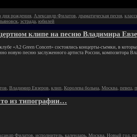
о дня рождения
,
Александр Филатов
,
драматическая песня
,
класс
льяновск
,
эстрада
,
юбилей
цертном клипе на песню Владимира Евз
клубе «A2 Green Concert» состоялись концерты-съемки, в котор
енно новую песню заслуженного артиста России, композитора Вл
тов
,
Владимир Евзеров
,
клип
,
Королева больна
,
Москва
,
певец
,
п
что из типографии…
ксандр Филатов
,
исполнитель
,
календарь
,
Москва
,
Новый год
,
пе