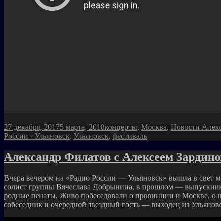
Опубликовано
Рубрики
27 декабря, 2017
5 марта, 2018
концерты
,
Москва
,
Новости Алек
России - Ульяновск
,
Ульяновск
,
фестиваль
Александр Филатов с Алексеем Зардин
Вчера вечером на «Радио России — Ульяновск» вышла в свет мо
солист группы Вячеслава Добрынина, в прошлом — выпускник 
родные пенаты. Живо побеседовали о провинции и Москве, о шо
собеседник и очередной звездный гость — выходец из Ульяновс