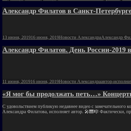
Александр Филатов в Санкт-Петербурге
Опубликовано
Рубрики
Метки
13 июня, 2019
16 июня, 2019
Новости Александра
Александр Фи
Александр Филатов. День России-2019 в
Опубликовано
Рубрики
Метки
11 июня, 2019
16 июня, 2019
Новости Александра
автор-исполни
«Я мог бы продолжать петь…» Концерт
С удовольствием публикую недавнее видео с замечательного к
Александра Филатова, исполняет автор. 🎤🎹🎼 Фактически, п