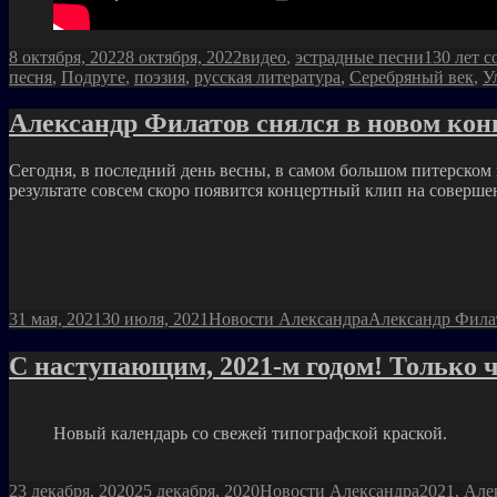
Опубликовано
Рубрики
Метки
8 октября, 2022
8 октября, 2022
видео
,
эстрадные песни
130 лет с
песня
,
Подруге
,
поэзия
,
русская литература
,
Серебряный век
,
У
Александр Филатов снялся в новом кон
Сегодня, в последний день весны, в самом большом питерском 
результате совсем скоро появится концертный клип на соверш
Опубликовано
Рубрики
Метки
31 мая, 2021
30 июля, 2021
Новости Александра
Александр Фила
С наступающим, 2021-м годом! Только 
Новый календарь со свежей типографской краской.
Опубликовано
Рубрики
Метки
23 декабря, 2020
25 декабря, 2020
Новости Александра
2021
,
Але