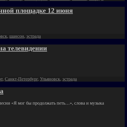
ичной площадке 12 июня
овск
,
шансон
,
эстрада
 на телевидении
эт
,
Санкт-Петербург
,
Ульяновск
,
эстрада
а
песни «Я мог бы продолжать петь…», слова и музыка