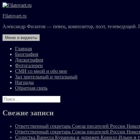
Перейти
к
Filatovart.ru
содержимому
Александр Филатов — певец, композитор, поэт, телеведущий. 
Меню и виджеты
Главная
Биография
Дискография
Фотогалереи
СМИ со мной и обо мне
Зал зрительный и читальный
Награды
Обратная связь
Найти:
Свежие записи
Ответственный секретарь Союза писателей России Никол
Ответственный секретарь Союза писателей России Никол
Солистка Ванесса Куранова и дирижер Кирилл Ильин в 