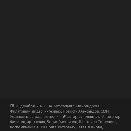
Опубликовано
Рубрики
20 декабря, 2023
Арт-студия с Александром
Филатовым
,
видео
,
интервью
,
Новости Александра
,
СМИ
,
Метки
Ульяновск
,
эстрадные песни
автор-исполнитель
,
Александр
Филатов
,
арт-студия
,
Борис Емельянов
,
Валентина Толкунова
,
воспоминания
,
ГТРК Волга
,
интервью
,
Катя Семенова
,