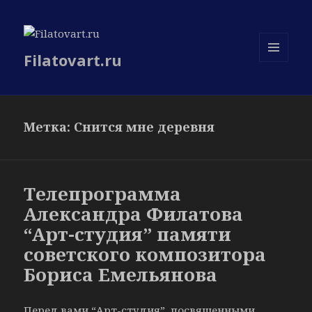
Filatovart.ru
МЕНЮ
И
ВИДЖЕТЫ
Метка:
Снится мне деревня
Телепрограмма
Александра Филатова
“Арт-студия” памяти
советского композитора
Бориса Емельянова
Перед вами “Арт-студия”, посвященными