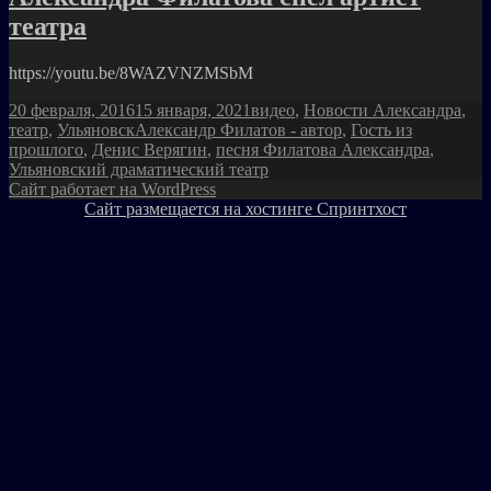
театра
https://youtu.be/8WAZVNZMSbM
Опубликовано
Рубрики
20 февраля, 2016
15 января, 2021
видео
,
Новости Александра
,
Метки
театр
,
Ульяновск
Александр Филатов - автор
,
Гость из
прошлого
,
Денис Верягин
,
песня Филатова Александра
,
Ульяновский драматический театр
Сайт работает на WordPress
Сайт размещается на хостинге Спринтхост