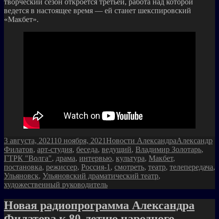
творческий сезон откроется третьей, работа над которой
ведется в настоящее время — ей станет шекспировский
«Макбет».
Опубликовано
Рубрики
Метки
3 августа, 2021
10 ноября, 2021
Новости Александра
Александр
Филатов
,
арт-студия
,
беседа
,
ведущий
,
Владимир Золотарь
,
ГТРК "Волга"
,
драма
,
интервью
,
культура
,
Макбет
,
постановка
,
режиссер
,
Россия-1
,
смотреть
,
театр
,
телепередача
,
Ульяновск
,
Ульяновский драматический театр
,
художественный руководитель
Новая радиопрограмма Александра
Филатова к 80-летию народного