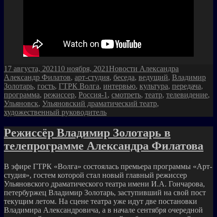
Опубликовано
Рубрики
Метки
17 августа, 2021
10 ноября, 2021
Новости Александра
Александр Филатов
,
арт-студия
,
беседа
,
ведущий
,
Владимир
Золотарь
,
гость
,
ГТРК Волга
,
интервью
,
культура
,
передача
,
программа
,
режиссер
,
Россия-1
,
смотреть
,
театр
,
телевидение
,
Ульяновск
,
Ульяновский драматический театр
,
художественный руководитель
Режиссёр Владимир Золотарь в
телепрограмме Александра Филатова
В эфире ГТРК «Волга» состоялась премьера программы «Арт-
студия», гостем которой стал новый главный режиссер
Ульяновского драматического театра имени И.А. Гончарова,
петербуржец Владимир Золотарь, заступивший на свой пост
текущим летом. На сцене театра уже идут две постановки
Владимира Александровича, а в начале сентября очередной