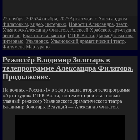
Опубликовано
Рубрики
22 ноября, 2025
24 ноября, 2025
Арт-студия с Александром
Филатовым
,
видео
,
интервью
,
Новости Александра
,
театр
,
Метки
Ульяновск
Александр Филатов
,
Алексей Храбсков
,
арт-студия
,
бенефис
,
Брак по-итальянски
,
ГТРК Волга
,
Дарья Долматова
,
интервью
,
Ульяновск
,
Ульяновский драматический театр
,
Филумена Мартурано
Режиссёр Владимир Золотарь в
телепрограмме Александра Филатова.
Продолжение.
На волнах «России-1» в эфир вышла вторая телепрограмма
«Арт-студия» ГТРК Волга, гостем которой стал новый
главный режиссер Ульяновского драматического театра
Владимир Золотарь. Ведущий — Александр Филатов.