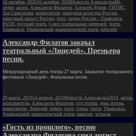
Опубликовано
Рубрики
Метки
16 октября, 2020
16 октября, 2020
Новости Александра
80-
летие
,
актер
,
Александр Филатов
,
Алексей Дуров
,
ГИТИС
,
Зоя Самсонова
,
композитор
,
народная артистка России
,
народный артист России
,
поэт
,
радио России - Ульяновск
,
РАТИ
,
русский театр
,
Союз театральных деятелей
,
театр
,
Ульяновск
,
Ульяновский драматический театр
,
юбилей
Александр Филатов закрыл
театральный «Лицедей». Премьера
песни.
Международный день театра 27 марта. Закрытие театрального
фестиваля «Лицедей». Финальная песня.
Опубликовано
Рубрики
Метки
29 марта, 2019
14 апреля, 2019
Новости Александра
2019
,
автор-
исполнитель
,
Александр Филатов
,
год театра
,
день театра
,
композитор
,
Лицедей
,
певец
,
поэт
,
сцена
,
театр
,
Ульяновск
,
Ульяновский драматический театр
,
шансон
,
эстрада
«Гость из прошлого», песню
Александра Филатова спел артист