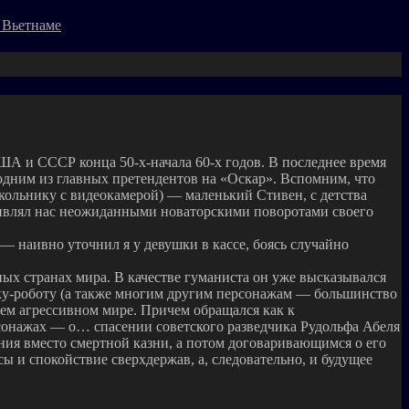
 Вьетнаме
 и СССР конца 50-х-начала 60-х годов. В последнее время
 одним из главных претендентов на «Оскар». Вспомним, что
ольнику с видеокамерой) — маленький Стивен, с детства
дивлял нас неожиданными новаторскими поворотами своего
 — наивно уточнил я у девушки в кассе, боясь случайно
ых странах мира. В качестве гуманиста он уже высказывался
ку-роботу (а также многим другим персонажам — большинство
ем агрессивном мире. Причем обращался как к
сонажах — о… спасении советского разведчика Рудольфа Абеля
я вместо смертной казни, а потом договаривающимся о его
ы и спокойствие сверхдержав, а, следовательно, и будущее