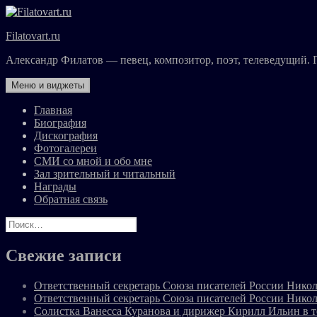
Перейти
к
Filatovart.ru
содержимому
Александр Филатов — певец, композитор, поэт, телеведущий. 
Меню и виджеты
Главная
Биография
Дискография
Фотогалереи
СМИ со мной и обо мне
Зал зрительный и читальный
Награды
Обратная связь
Найти:
Свежие записи
Ответственный секретарь Союза писателей России Никол
Ответственный секретарь Союза писателей России Никол
Солистка Ванесса Куранова и дирижер Кирилл Ильин в 