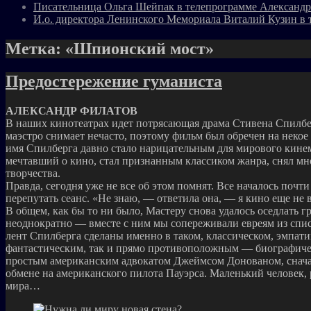
Писательница Ольга Шейпак в телепрограмме Александр
И.о. директора Ленинского Мемориала Виталий Кузин в 
Метка:
«Шпионский мост»
Предостережение гуманиста
АЛЕКСАНДР ФИЛАТОВ
В наших кинотеатрах идет потрясающая драма Стивена Спилбе
маэстро снимает нечасто, поэтому фильм был обречен на некое
имя Спилберга давно стало нарицательным для мирового кине
мечтавший о кино, стал признанным классиком жанра, снял м
творчества.
Правда, сегодня уже не все об этом помнят. Все началось почт
перепутать сеанс. «Не знаю, — ответила она, — я кино еще не 
В общем, как бы то ни было, Мастеру снова удалось оседлать
неоднократно — вместе с ним мы сопереживали евреям из спи
лент Спилберга сделаны именно в таком, классическом, эмпа
фантастическим, так и прямо противоположным — биографичес
простым американским адвокатом Джеймсом Донованом, сначал
обмене на американского пилота Пауэрса. Маленький человек, 
мира…