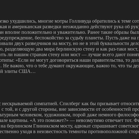
езко ухудшились, многие мэтры Голливуда обратились к теме со
ая и американская разведки неожиданно действуют рука об руку,
дан вполне положительно и уважительно. Ранее такие образы был
редупреждение, беспокойство за судьбу планеты. Пусть даже на
али двух разведчиков на мосту, но не в этой буквальности дело
разделяющую два мира берлинскую стену и как раз-таки мост, у
ить ли нашим странам стену или мост — лучше всего дают понят
реотипы: «Если не могут договориться наши правительства, то 
… Не важно, что о тебе думают окружающие, важно то, что ты де
рной элиты США…
с нескрываемой симпатией. Спилберг как бы призывает относит
 той, и с другой стороны, вне зависимости от особенностей пр
ьтурным человеком, художником, порой даже немного философом
чале картины. «А это поможет?» — невозмутимо отвечает тот. Ф
на берлинском Глиникском мосту, адвокат спрашивает советског
ужественно уходя в неизвестность темноты противоположной ст