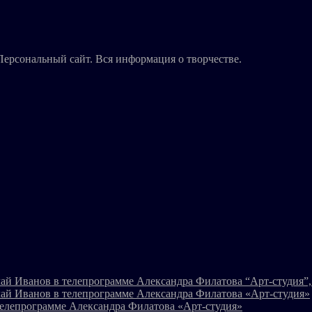
Персональный сайт. Вся информация о творчестве.
ай Иванов в телепрограмме Александра Филатова “Арт-студия”, 
ай Иванов в телепрограмме Александра Филатова «Арт-студия»
телепрограмме Александра Филатова «Арт-студия»