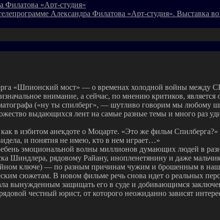
а Филатова «Арт-студия»
телепрограмме Александра Филатова «Арт-студия». Выставка во
рга «Шпионский мост» — о временах холодной войны между США
 изначальное внимание, а сейчас, по мнению критиков, является
матографа («ну ты спилберг», — шутливо говорим мы любому шк
ножество выдающихся лент на самые разные темы и много раз у
и как в избитом анекдоте о Моцарте. «Это же фильм Спилберга?»
видела, и понятия не имею, кто в нем играет…»
 гребень эмоциональной волны миллионов думающих людей в разн
ска Шиндлера, рядовому Райану, инопленетянину и даже мальчи
тийном ключе) — по разным причинам чужим и брошенным в наш
ким сюжетам. В новом фильме речь снова идет о реальных пер
а вынужденным защищать его в суде и добивающимся заключени
рядовой честный юрист, от которого неожиданно зависят интерес