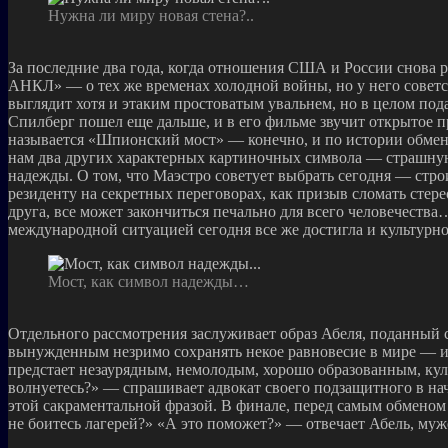
Нужна ли миру новая стена?..
За последние два года, когда отношения США и России снова р
АНКЛ» — о тех же временах холодной войны, но у него советск
выглядит хотя и этаким простоватым увальнем, но в целом по
Спилберг пошел еще дальше, и в его фильме звучит открытое п
называется «Шпионский мост» — конечно, и по истории обменив
нам два других характерных картиночных символа — страшную, 
надежды. О том, что Маэстро советует выбрать сегодня — стро
резиденту на секретных переговорах, как призыв сломать сте
друга, все может закончиться печально для всего человечества
международной ситуацией сегодня все же достигла и культу
Мост, как символ надежды…
Отдельного рассмотрения заслуживает образ Абеля, поданный 
вынужденным незримо сохранять некое равновесие в мире — и с
предстает незаурядным, немолодым, хорошо образованным, кул
волнуетесь?» — спрашивает адвокат своего подзащитного в на
этой сакраментальной фразой. В финале, перед самым обменом 
не боитесь лагерей?» «А это поможет?» — отвечает Абель, м