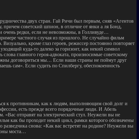
трудничества двух стран. Гай Ричи был первым, сняв «Агентов
 причем советский шпион, в отличие от янки а ля Бонд,
и очень редки, если не невозможны, в Голливуде…
 примере частного случая из прошлого. Не случайно фильм
. Визуально, кроме глаз героев, режиссер постоянно повторяет
ходящий куда-то далеко за горизонт, как некий символ
ь слова главного героя-адвоката, произносимые советскому
должны договориться мы… Если наши страны не поймут друг
лаешь сам». Если судить по Спилбергу, обеспокоенность
ься к противникам, как к людям, выполняющим свой долг и
офессии, есть прежде всего порядочные люди. И Абель
. «Вас отправят на электрический стул. Неужели вы не
ильм как бы проходит некий цикл, рамки которого обозначены
о разведчика снова: «Как вас встретят на родине? Неужели вы
ороны моста…