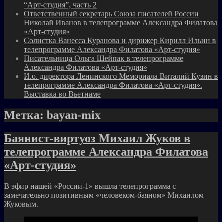
“Арт-студия”, часть 2
Ответственный секретарь Союза писателей России
Николай Иванов в телепрограмме Александра Филатова
«Арт-студия»
Солистка Ванесса Куранова и дирижер Кирилл Ильин в
телепрограмме Александра Филатова «Арт-студия»
Писательница Ольга Шейпак в телепрограмме
Александра Филатова «Арт-студия»
И.о. директора Ленинского Мемориала Виталий Кузин в
телепрограмме Александра Филатова «Арт-студия».
Выставка во Вьетнаме
Метка:
bayan-mix
Баянист-виртуоз Михаил Жуков в
телепрограмме Александра Филатова
«Арт-студия»
В эфир нашей «России-1» вышла телепрограмма с
замечательно позитивным «человеком-баяном» Михаилом
Жуковым.